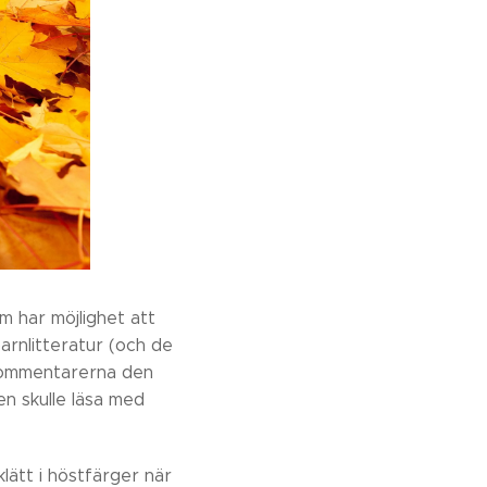
m har möjlighet att
arnlitteratur (och de
a kommentarerna den
n skulle läsa med
klätt i höstfärger när