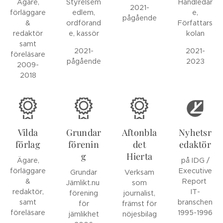
Ägare,
Styrelsem
Handledar
2021-
förläggare
edlem,
e,
pågående
&
ordförand
Författars
redaktör
e, kassör
kolan
samt
2021-
2021-
föreläsare
pågående
2023
2009-
2018
Vilda
Grundar
Aftonbla
Nyhetsr
förlag
förenin
det
edaktör
g
Hierta
Ägare,
på IDG /
förläggare
Executive
Grundar
Verksam
&
Report
Jämlikt.nu
som
redaktör,
IT-
förening
journalist,
samt
branschen
för
främst för
föreläsare
1995-1996
jämlikhet
nöjesbilag