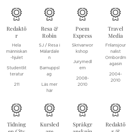
Redaktö
Resa &
Poem
Travel
r
Robin
Express
Media
Hela
SJ / Resa i
Skrivarwor
Frilansjour
människan
Mälardale
kshop
nalist
-hjulet
n
Ombordm
Jurymedl
agasin
Studentlit
Barnuppsl
em
teratur
ag
2004-
2008-
2010
211
Läs mer
2010
här
Tidning
Kursled
Språkgr
Redaktö
en City
are
ansknin
r &