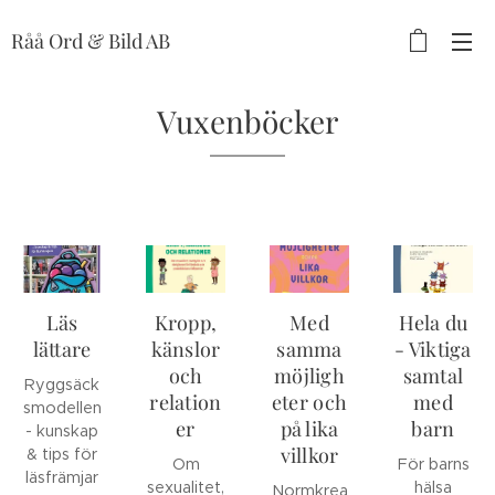
Råå Ord & Bild AB
Vuxenböcker
Läs
Kropp,
Med
Hela du
lättare
känslor
samma
- Viktiga
och
möjligh
samtal
Ryggsäck
relation
eter och
med
smodellen
er
på lika
barn
- kunskap
villkor
& tips för
Om
För barns
läsfrämjar
sexualitet,
hälsa
Normkrea