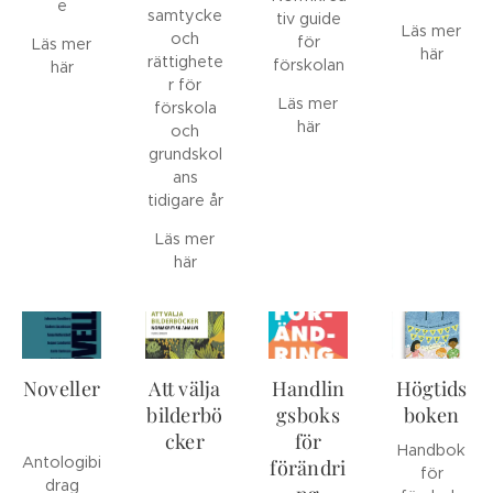
e
samtycke
tiv guide
Läs mer
och
för
Läs mer
här
rättighete
förskolan
här
r för
Läs mer
förskola
här
och
grundskol
ans
tidigare år
Läs mer
här
Noveller
Att välja
Handlin
Högtids
bilderbö
gsboks
boken
cker
för
Handbok
Antologibi
förändri
för
drag