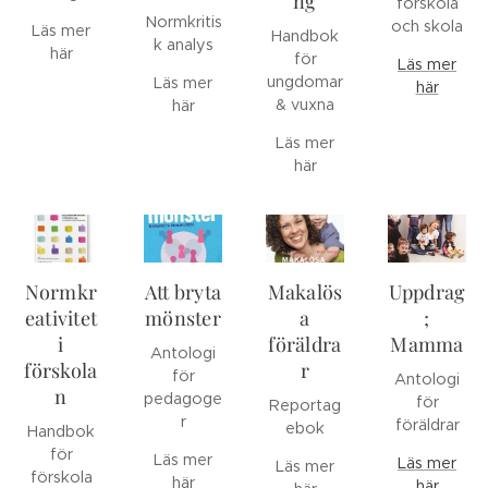
ng
förskola
Normkritis
och skola
Läs mer
Handbok
k analys
här
för
Läs mer
ungdomar
Läs mer
här
& vuxna
här
Läs mer
här
Normkr
Att bryta
Makalös
Uppdrag
eativitet
mönster
a
;
i
föräldra
Mamma
Antologi
förskola
r
för
Antologi
n
pedagoge
för
Reportag
r
föräldrar
ebok
Handbok
för
Läs mer
Läs mer
Läs mer
förskola
här
här