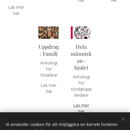
här
Läs mer
här
Uppdrag
Hela
: Familj
människ
an-
Antologi
hjulet
för
föräldrar
Antologi
för
Läs mer
stödgrupp
här
sledare
Läs mer
här
Vi använder cookies för att möjliggöra en korrekt funktion