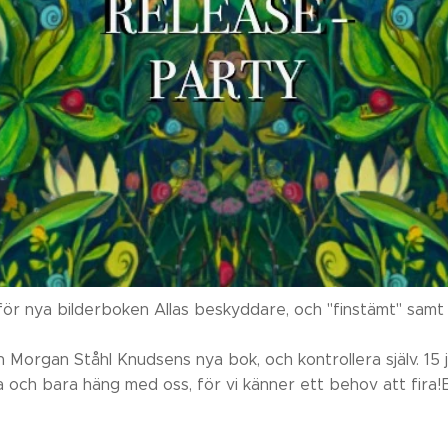
för nya bilderboken Allas beskyddare, och "finstämt" samt 
 Morgan Ståhl Knudsens nya bok, och kontrollera själv. 15 
och bara häng med oss, för vi känner ett behov att fira!Bo