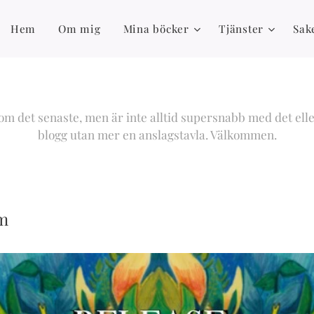
Hem
Om mig
Mina böcker
Tjänster
Sake
m det senaste, men är inte alltid supersnabb med det elle
blogg utan mer en anslagstavla. Välkommen.
lm