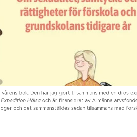
 vårens bok. Den har jag gjort tillsammans med en drös e
t
Expedition Hälsa
och är finansierat av Allmänna arvsfond
er och det sammanställdes sedan tillsammans med forskni