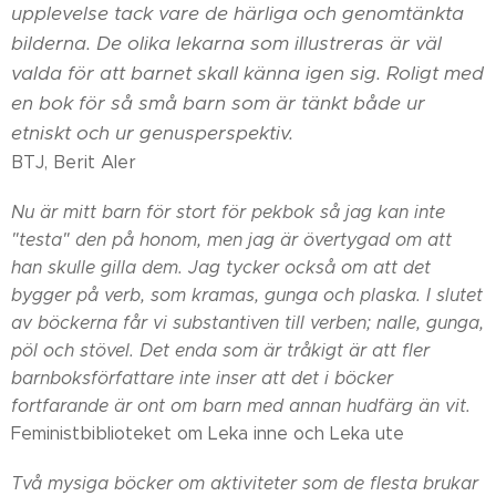
upplevelse tack vare de härliga och genomtänkta
bilderna. De olika lekarna som illustreras är väl
valda för att barnet skall känna igen sig. Roligt med
en bok för så små barn som är tänkt både ur
etniskt och ur genusperspektiv.
BTJ, Berit Aler
Nu är mitt barn för stort för pekbok så jag kan inte
"testa" den på honom, men jag är övertygad om att
han skulle gilla dem. Jag tycker också om att det
bygger på verb, som kramas, gunga och plaska. I slutet
av böckerna får vi substantiven till verben; nalle, gunga,
pöl och stövel. Det enda som är tråkigt är att fler
barnboksförfattare inte inser att det i böcker
fortfarande är ont om barn med annan hudfärg än vit.
Feministbiblioteket om Leka inne och Leka ute
Två mysiga böcker om aktiviteter som de flesta brukar