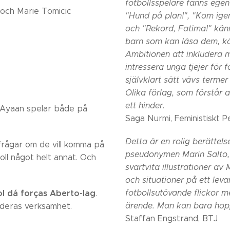
fotbollsspelare fanns egen
 och Marie Tomicic
"Hund på plan!", "Kom ige
och "Rekord, Fatima!" känn
barn som kan läsa dem, känn
Ambitionen att inkludera
intressera unga tjejer för 
självklart sätt vävs termer o
Olika förlag, som förstår a
ett hinder.
h Ayaan spelar både på
Saga Nurmi, Feministiskt P
Detta är en rolig
berättels
rågar om de vill komma på
pseudonymen Marin Salto, 
tboll något helt annat. Och
svartvita
illustrationer av
och situationer på ett lev
l dá forças Aberto-lag
fotbollsutövande flickor m
.
ärende. Man kan bara hop
l deras verksamhet.
Staffan Engstrand, BTJ