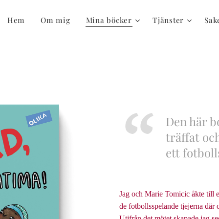
Hem
Om mig
Mina böcker
Tjänster
Sake
Den här bo
träffat o
ett fotbol
Jag och Marie Tomicic åkte till e
de fotbollsspelande tjejerna där 
Utifrån det mötet skapade jag s