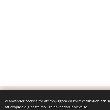
Vi använder cookies för att möjliggöra en korrekt funktion och 
att erbjuda dig bästa möjliga användarupplevelse.