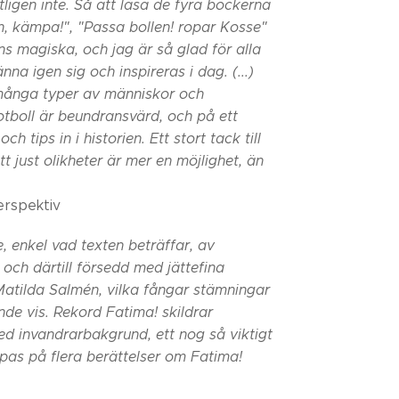
tligen inte. Så att läsa de fyra böckerna
n, kämpa!", "Passa bollen! ropar Kosse"
s magiska, och jag är så glad för alla
a igen sig och inspireras i dag. (...)
 många typer av människor och
fotboll är beundransvärd, och på ett
ch tips in i historien. Ett stort tack till
tt just olikheter är mer en möjlighet, än
erspektiv
e, enkel vad texten beträffar, av
och därtill försedd med jättefina
 Matilda Salmén, vilka fångar stämningar
ande vis. Rekord Fatima!
skildrar
ed invandrarbakgrund, ett nog så viktigt
pas på flera
berättelser om Fatima!