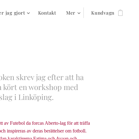
r jag gjort
Kontakt
Mer
Kundvagn
ken skrev jag efter att ha
ch kört en workshop med
lslag i Linköping.
tt av Futebol da forcas Aberto-lag för att träffa
och inspireras av deras berättelser om fotboll.
edan karaktärerna Fatima och Ayaan och