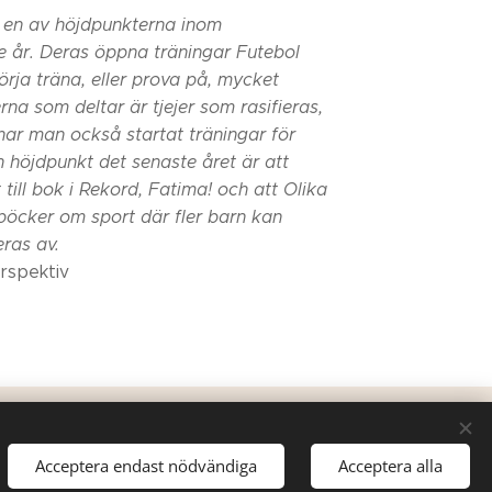
t en av höjdpunkterna inom
e år. Deras öppna träningar Futebol
börja träna, eller prova på, mycket
na som deltar är tjejer som rasifieras,
har man också startat träningar för
n höjdpunkt det senaste året är att
till bok i Rekord, Fatima! och att Olika
t böcker om sport där fler barn kan
eras av.
erspektiv
Acceptera endast nödvändiga
Acceptera alla