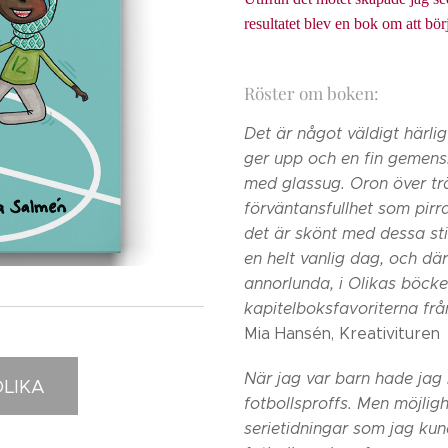
resultatet blev en bok om att börj
Röster om boken:
Det är något väldigt härli
ger upp och en fin gemens
med glassug. Oron över tr
förväntansfullhet som pir
det är skönt med dessa st
en helt vanlig dag, och dä
annorlunda, i Olikas böcker
kapitelboksfavoriterna frå
Mia Hansén, Kreativituren
När jag var barn hade jag m
LIKA
fotbollsproffs. Men möjlig
serietidningar som jag kun