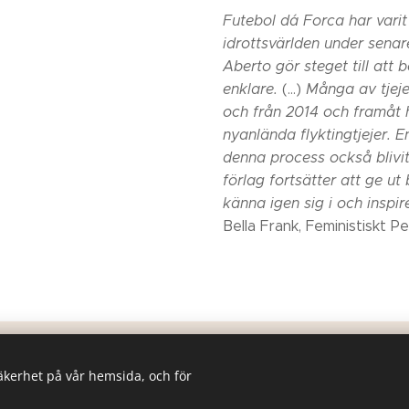
Futebol dá Forca har vari
idrottsvärlden under senar
Aberto gör steget till att 
enklare.
(...)
Många av tjejer
och från 2014 och framåt 
nyanlända flyktingtjejer. E
denna process också blivit 
förlag fortsätter att ge u
känna igen sig i och inspir
Bella Frank, Feministiskt P
© 2019
Råå ord & bild -
Karin Salmson
säkerhet på vår hemsida, och för
..
Skapad med
Webnode
Cookies