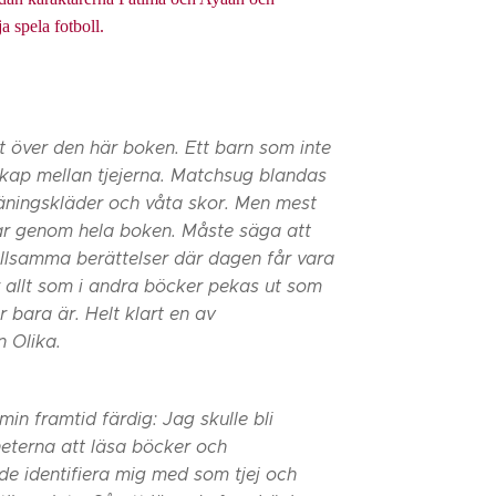
a spela fotboll.
gt över den här boken. Ett barn som inte
kap mellan tjejerna. Matchsug blandas
äningskläder och våta skor. Men mest
rar genom hela boken. Måste säga att
illsamma berättelser där dagen får vara
r allt som i andra böcker pekas ut som
 bara är. Helt klart en av
n Olika.
in framtid färdig: Jag skulle bli
heterna att läsa böcker och
de identifiera mig med som tjej och